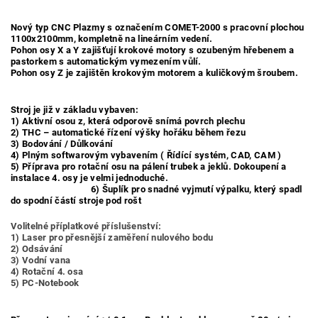
Nový typ CNC Plazmy s označením COMET-2000 s pracovní plochou
1100x2100mm, kompletně na lineárním vedení.
Pohon osy X a Y zajišťují krokové motory s ozubeným hřebenem a
pastorkem s automatickým vymezením vůlí.
Pohon osy Z je zajištěn krokovým motorem a kuličkovým šroubem.
Stroj je již v základu vybaven:
1) Aktivní osou z, která odporově snímá povrch plechu
2) THC – automatické řízení výšky hořáku během řezu
3) Bodování / Důlkování
4) Plným softwarovým vybavením ( Řídící systém, CAD, CAM )
5) Příprava pro rotační osu na pálení trubek a jeklů. Dokoupení a
instalace 4. osy
je velmi jednoduché.
6) Šuplík pro snadné vyjmutí výpalku, který spadl
do spodní částí stroje pod rošt
Volitelné příplatkové příslušenství:
1) Laser pro přesnější zaměření nulového bodu
2) Odsávání
3) Vodní vana
4) Rotační 4. osa
5) PC-Notebook