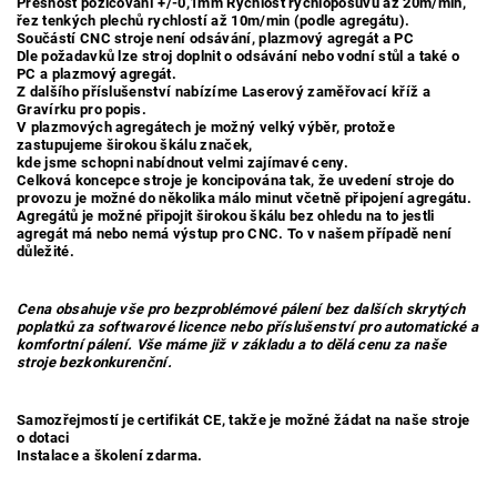
Přesnost pozicování +/-0,1mm Rychlost rychloposuvu až 20m/min,
řez tenkých plechů rychlostí až 10m/min (podle agregátu).
Součástí CNC stroje není odsávání, plazmový agregát a PC
Dle požadavků lze stroj doplnit o odsávání nebo vodní stůl a také o
PC a plazmový agregát.
Z dalšího příslušenství nabízíme Laserový zaměřovací kříž a
Gravírku pro popis.
V plazmových agregátech je možný velký výběr, protože
zastupujeme širokou škálu značek,
kde jsme schopni nabídnout velmi zajímavé ceny.
Celková koncepce stroje je koncipována tak, že uvedení stroje do
provozu je možné do několika málo minut včetně připojení agregátu.
Agregátů je možné připojit širokou škálu bez ohledu na to
jestli
agregát má nebo nemá výstup pro CNC. To v našem případě není
důležité.
Cena obsahuje vše pro bezproblémové pálení bez dalších skrytých
poplatků za softwarové licence nebo příslušenství pro automatické a
komfortní pálení. Vše máme již v základu a to dělá cenu za naše
stroje bezkonkurenční.
Samozřejmostí je certifikát CE, takže je možné žádat na naše stroje
o dotaci
Instalace a školení zdarma.