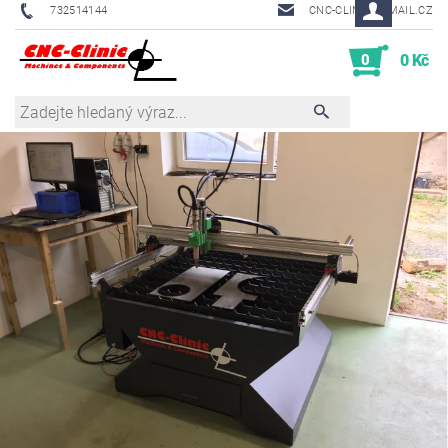
732514144
CNC-CLINIC@EMAIL.CZ
0
0 Kč