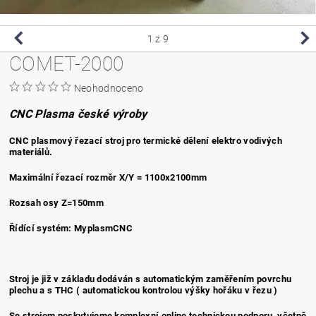
1
z 9
COMET-2000
Neohodnoceno
CNC Plasma české výroby
CNC plasmový řezací stroj pro termické dělení elektro vodivých
materiálů.
Maximální řezací rozměr X/Y = 1100x2100mm
Rozsah osy Z=150mm
Řídící systém: MyplasmCNC
Stroj je již v základu dodáván s automatickým zaměřením povrchu
plechu a s THC ( automatickou kontrolou výšky hořáku v řezu )
Se strojem poskytujeme komplexní online technickou podporu, včetně