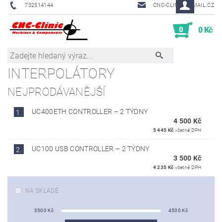
732514144
CNC-CLINIC@EMAIL.CZ
0
0 Kč
INTERPOLÁTORY
NEJPRODÁVANĚJŠÍ
UC400ETH CONTROLLER
–
2 TÝDNY
1.
4 500 Kč
5 445 Kč
včetně DPH
UC100 USB CONTROLLER
–
2 TÝDNY
2.
3 500 Kč
4 235 Kč
včetně DPH
NA SKLADĚ
3500
Kč
4500
Kč