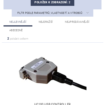
POLOŽEK K ZOBRAZENÍ:
2
FILTR PODLE PARAMETRŮ, VLASTNOSTÍ A VÝROBCŮ
NEJLEVNĚJŠÍ
NEJDRAŽŠÍ
NEJPRODÁVANĚJŠÍ
ABECEDNĚ
2
položek celkem
UC100 USB CONTROLLER