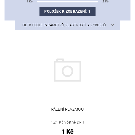
1
Kč
2
Kč
POLOŽEK K ZOBRAZENÍ:
1
FILTR PODLE PARAMETRŮ, VLASTNOSTÍ A VÝROBCŮ
PÁLENÍ PLAZMOU
1,21 Kč včetně DPH
1 Kč