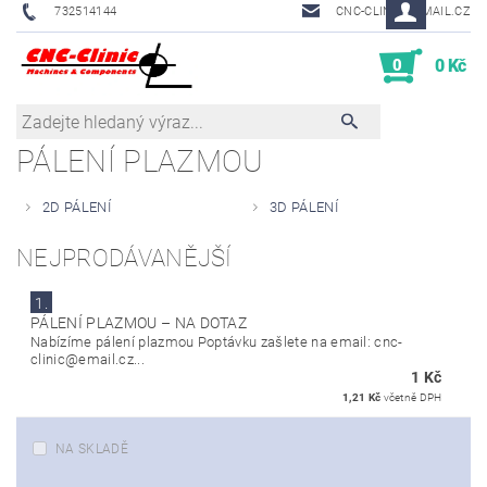
732514144
CNC-CLINIC@EMAIL.CZ
0
0 Kč
PÁLENÍ PLAZMOU
2D PÁLENÍ
3D PÁLENÍ
NEJPRODÁVANĚJŠÍ
1.
PÁLENÍ PLAZMOU
–
NA DOTAZ
Nabízíme pálení plazmou Poptávku zašlete na email: cnc-
clinic@email.cz...
1 Kč
1,21 Kč
včetně DPH
NA SKLADĚ