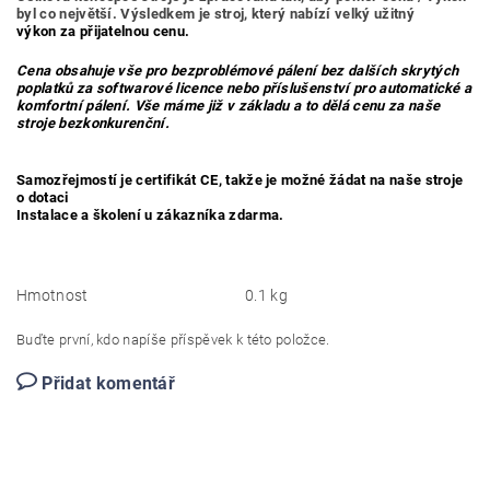
byl co největší. Výsledkem je stroj, který nabízí velký užitný
výkon za přijatelnou cenu.
Cena obsahuje vše pro bezproblémové pálení bez dalších skrytých
poplatků za softwarové licence nebo příslušenství pro automatické a
komfortní pálení. Vše máme již v základu a to dělá cenu za naše
stroje bezkonkurenční.
Samozřejmostí je certifikát CE, takže je možné žádat na naše stroje
o dotaci
Instalace a školení u zákazníka zdarma.
Hmotnost
0.1 kg
Buďte první, kdo napíše příspěvek k této položce.
Přidat komentář