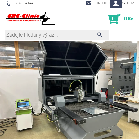
732514144
CNC-CLINIC@EMAIL.CZ
0
0 Kč