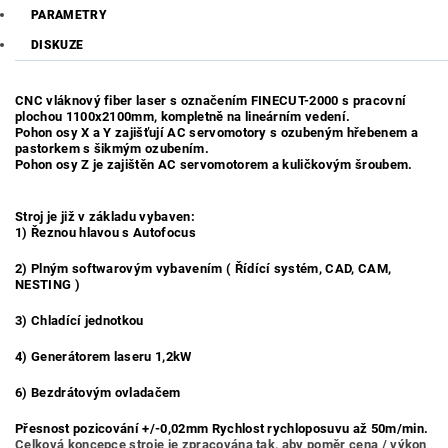
PARAMETRY
DISKUZE
CNC vláknový fiber laser s označením FINECUT-2000 s pracovní
plochou 1100x2100mm, kompletně na lineárním vedení.
Pohon osy X a Y zajišťují AC servomotory s ozubeným hřebenem a
pastorkem s šikmým ozubením.
Pohon osy Z je zajištěn AC servomotorem a kuličkovým šroubem.
Stroj je již v základu vybaven:
1) Řeznou hlavou s Autofocus
2) Plným softwarovým vybavením ( Řídící systém, CAD, CAM,
NESTING )
3) Chladící jednotkou
4) Generátorem laseru 1,2kW
6) Bezdrátovým ovladačem
Přesnost pozicování +/-0,02mm Rychlost rychloposuvu až 50m/min.
Celková koncepce stroje je zpracována tak, aby poměr cena / výkon